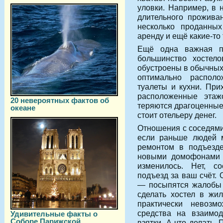
уловки. Например, в 
длительного прожива
несколько проданных
аренду и ещё какие-то
Ещё одна важная п
большинство хостел
обустроены в обычных
оптимально распол
туалеты и кухни. При
расположенные эта
20 невероятных фактов об
теряются драгоценные
океане
стоит отельеру денег.
Отношения с соседями
если раньше людей м
ремонтом в подъезде
новыми домофонами 
изменилось. Нет, со
подъезд за ваш счёт. 
— посыпятся жалобы 
сделать хостел в жи
практически невозм
средства на взаимод
Удивительные факты о
Соборе Парижской
взятки. А что делать.