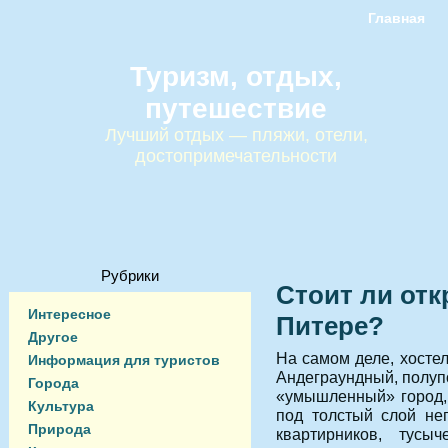
Главная
Туризм, отдых,
путешествие
Лучший отдых — пляжи, отели,
достопримечательности
Рубрики
Стоит ли отк
Интересное
Питере?
Другое
На самом деле, хостел
Информация для туристов
Андеграундный, полупо
Города
«умышленный» город, 
Культура
под толстый слой не
Природа
квартирников, тусы