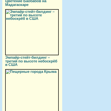
Цветение Баобабов на
Мадагаскаре
Эмпайр-стейт-билдинг –
третий по высоте небоскрёб
в США