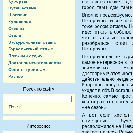
Курорты
постоянно ночует, гд
город, там и дом, там и
Путешествие
Вполне предсказуемо, 
Шоппинг
Петербурге, и все пе
Кулинария
тоже родом отсюда. Н
Страны
идея открыть собстве
Отели
что остальные голо
Экскурсионный отдых
разобраться, стои
Петербурге.
Горнолыжный отдых
Пляжный отдых
Петербург слывёт тури
самое интересное в г
Достопримечательности
знаменитых Б
Советы туристам
достопримечательност
Разное
действительно негде 
Квартиры посуточно 
Поиск по сайту
уходят в лёт. В остал
Конечно, самые прос
квартирах, относител
«не сезон».
А вот если хостел 
помещении — будет
Интересное
расположился на Невс
хватает на всех. Разу