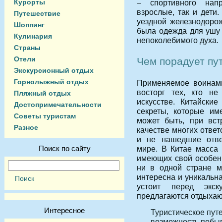
Курорты
– спортивного нап
взрослые, так и дет
Путешествие
уездной железнодорож
Шоппинг
была одежда для ушу 
Кулинария
непоколебимого духа.
Страны
Отели
Чем порадует пу
Экскурсионный отдых
Горнолыжный отдых
Применяемое воинами
восторг тех, кто н
Пляжный отдых
искусстве. Китайски
Достопримечательности
секреты, которые им
Советы туристам
может быть, при вст
Разное
качестве многих ответ
и не нашедшие отве
Поиск по сайту
мире. В Китае масса 
имеющих свой особенн
ни в одной стране м
интересна и уникальна
устоит перед экск
предлагаются отдыха
Интересное
Туристическое пут
возможность побыв