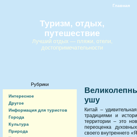
Главная
Туризм, отдых,
путешествие
Лучший отдых — пляжи, отели,
достопримечательности
Рубрики
Великолепны
Интересное
ушу
Другое
Китай – удивительна
Информация для туристов
традициями и истори
Города
территории – это но
Культура
переоценка духовны
Природа
своего внутреннего «