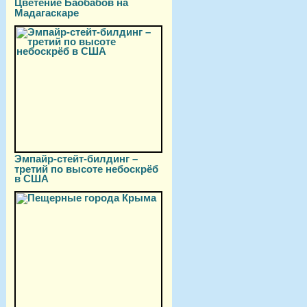
Цветение Баобабов на
Мадагаскаре
Эмпайр-стейт-билдинг –
третий по высоте небоскрёб
в США