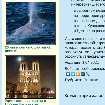
интереснейших его
в запретном пеки
на территории др
в красочном древ
в горах Хуаньшан
в Центре по разв
И это еще не все, что
привлекательной стра
20 невероятных фактов об
которая может стать 
океане
раз услугами турист
отдохнуть увлекательн
Редакция 1.04.2021
Добавить себе закладку
Рубрика:
Разное
Комментарии запре
Удивительные факты о
Соборе Парижской