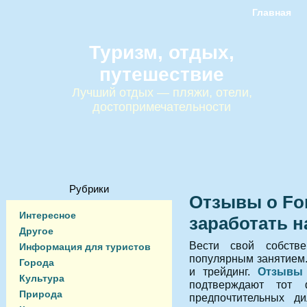
Главная
Туризм, отдых,
путешествие
Лучший отдых — пляжи, отели,
достопримечательности
Рубрики
Отзывы о For
Интересное
заработать н
Другое
Вести свой собств
Информация для туристов
популярным занятием.
Города
и трейдинг.
Отзывы 
Культура
подтверждают тот 
Природа
предпочтительных д