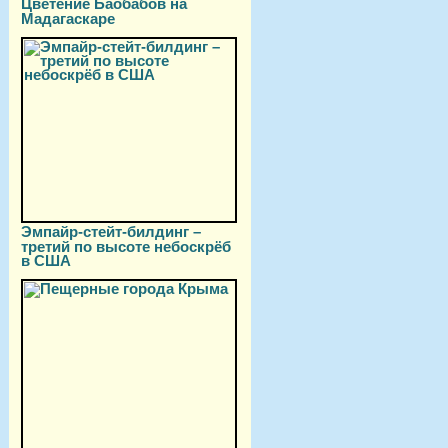
Цветение Баобабов на
Мадагаскаре
Эмпайр-стейт-билдинг –
третий по высоте небоскрёб
в США