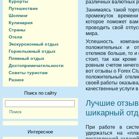
Курорты
различных валютных р
Путешествие
Занимаясь такой торг
промежуток времени 
Шоппинг
которое поможет вам
Кулинария
проводить свой отпус
Страны
мира.
Отели
Успешность компа
Экскурсионный отдых
положительных и от
Горнолыжный отдых
откликов больше, то и
Пляжный отдых
стоит, так как кром
ровным счетом ничего
Достопримечательности
вот отзывы о Forex Cl
Советы туристам
положительный отклик
Разное
своей работы оказыва
качественные услуги в
Поиск по сайту
Лучшие отзыв
шикарный от
При работе в сист
Интересное
удержаться на «пл
поставленной задачей