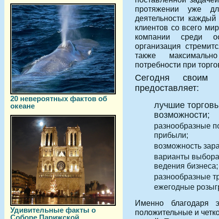
протяжении уже дл
деятельности каждый
клиентов со всего мир
компании среди ос
организация стремит
также максимальн
потребности при торго
Сегодня своим п
предоставляет:
20 невероятных фактов об
лучшие торгов
океане
возможности;
разнообразные по
прибыли;
возможность зара
варианты выбора 
ведения бизнеса;
разнообразные т
ежегодные розыг
Именно благодаря 
Удивительные факты о
положительные и четк
Соборе Парижской