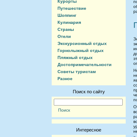
Курорты
п
о
Путешествие
р
Шоппинг
Кулинария
Страны
Отели
З
Экскурсионный отдых
э
и
Горнолыжный отдых
д
Пляжный отдых
э
о
Достопримечательности
Н
Советы туристам
н
Разное
я
с
п
Поиск по сайту
ч
п
О
в
р
в
у
Интересное
н