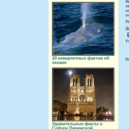
В
з
о
о
Р
Д
Р
20 невероятных фактов об
К
океане
Удивительные факты о
Соборе Парижской