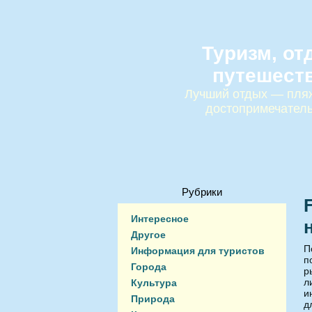
Туризм, от
путешест
Лучший отдых — пляж
достопримечател
Рубрики
Интересное
Другое
П
Информация для туристов
п
Города
р
л
Культура
и
Природа
д