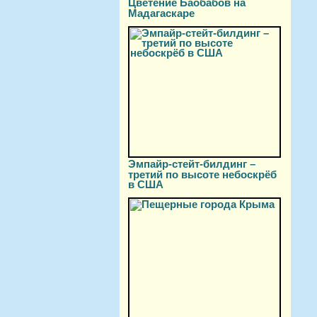
Цветение Баобабов на
Мадагаскаре
Эмпайр-стейт-билдинг –
третий по высоте небоскрёб
в США