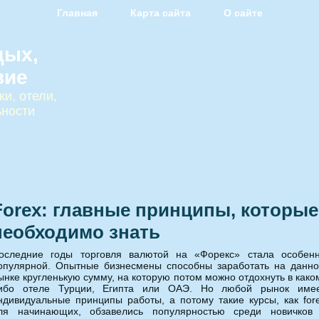
Главная
Карта сайта
О сайте
дых,
вие
и, отели,
ьности
Forex: главные принципы, которые
необходимо знать
оследние годы торговля валютой на «Форекс» стала особен
опулярной.
Опытные бизнесмены способны заработать на данн
ынке кругленькую сумму, на которую потом можно отдохнуть в како
ибо отеле Турции, Египта или ОАЭ. Но любой рынок име
ндивидуальные принципы работы, а потому такие курсы, как for
ля начинающих, обзавелись популярностью среди новичков