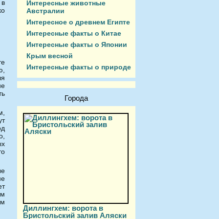
 в
Интересные животные
ко
Австралии
Интересное о древнем Египте
Интересные факты о Китае
Интересные факты о Японии
Крым весной
те
Интересные факты о природе
ю,
ля
ие
ть
Города
м,
ут
од
о,
ых
то
ые
не
ет
ом
ым
Диллингхем: ворота в
Бристольский залив Аляски