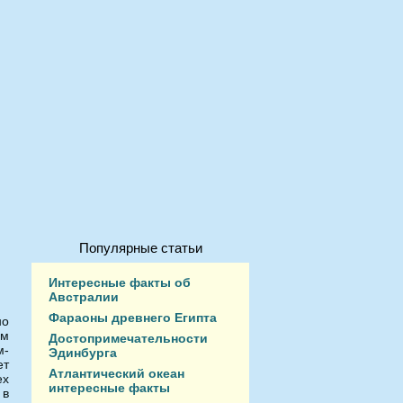
Популярные статьи
Интересные факты об
Австралии
Фараоны древнего Египта
но
ом
Достопримечательности
м-
Эдинбурга
ет
Атлантический океан
ex
интересные факты
 в