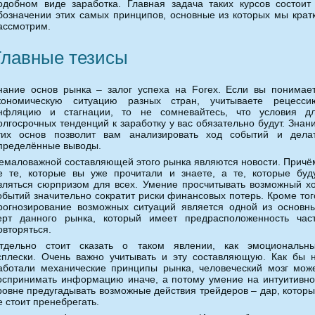
одобном виде заработка. Главная задача таких курсов состоит
бозначении этих самых принципов, основные из которых мы крат
ассмотрим.
Главные тезисы
нание основ рынка – залог успеха на Forex. Если вы понимае
кономическую ситуацию разных стран, учитываете рецесси
нфляцию и стагнации, то не сомневайтесь, что условия д
олгосрочных тенденций к заработку у вас обязательно будут. Знан
тих основ позволит вам анализировать ход событий и дела
пределённые выводы.
емаловажной составляющей этого рынка являются новости. Причё
е те, которые вы уже прочитали и знаете, а те, которые буд
вляться сюрпризом для всех. Умение просчитывать возможный х
обытий значительно сократит риски финансовых потерь. Кроме тог
рогнозирование возможных ситуаций является одной из основн
ерт данного рынка, который имеет предрасположенность час
овторяться.
тдельно стоит сказать о таком явлении, как эмоциональн
сплески. Очень важно учитывать и эту составляющую. Как бы 
аботали механические принципы рынка, человеческий мозг мож
оспринимать информацию иначе, а потому умение на интуитивн
ровне предугадывать возможные действия трейдеров – дар, котор
е стоит пренебрегать.