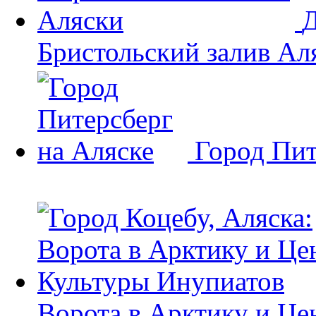
Д
Бристольский залив Ал
Город Пит
Ворота в Арктику и Це