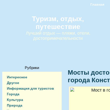
Главная
Туризм, отдых,
путешествие
Лучший отдых — пляжи, отели,
достопримечательности
Рубрики
Мосты досто
Интересное
города Конс
Другое
Информация для туристов
Города
Культура
Природа