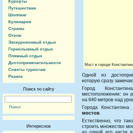
Курорты
Путешествие
Шоппинг
Кулинария
Страны
Отели
Экскурсионный отдых
Горнолыжный отдых
Пляжный отдых
Достопримечательности
Мост в городе Константин
Советы туристам
Одной из достоприм
Разное
которую сразу замеча
Город Константи
Поиск по сайту
местоположение: он 
на 640 метров над ур
Города Константина
мостов
.
Естественно, что та
Интересное
строить множество мо
из одной его части в