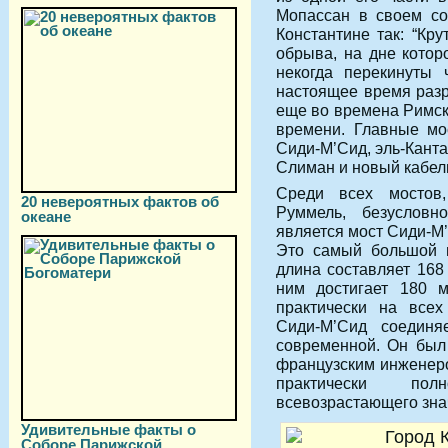
Мопассан в своем со
Константине так: “Кр
обрыва, на дне котор
некогда перекинуты 
настоящее время разр
еще во времена Римск
времени. Главные мо
Сиди-М’Сид, эль-Канта
Слиман и новый кабел
Среди всех мостов
20 невероятных фактов об
Руммель, безуслов
океане
является мост Сиди-М’
Это самый большой п
длина составляет 168
ним достигает 180 м
практически на всех
Сиди-М’Сид соединя
современной. Он был 
французским инженеро
практически пол
всевозрастающего зна
Удивительные факты о
Соборе Парижской