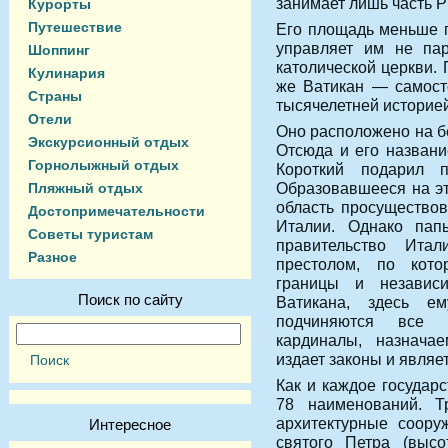
занимает лишь часть 
Курорты
Путешествие
Его площадь меньше п
управляет им не пар
Шоппинг
католической церкви. 
Кулинария
же Ватикан — самосто
Страны
тысячелетней историей
Отели
Оно расположено на бе
Экскурсионный отдых
Отсюда и его названи
Горнолыжный отдых
Короткий подарил 
Образовавшееся на эт
Пляжный отдых
область просуществова
Достопримечательности
Италии. Однако пап
Советы туристам
правительство Ита
Разное
престолом, по кот
границы и независ
Поиск по сайту
Ватикана, здесь е
подчиняются все у
кардиналы, назнача
издает законы и являе
Как и каждое государс
78 наименований. Т
архитектурные соору
Интересное
святого Петра (высо