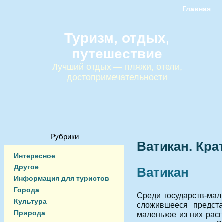
Главная
Туризм, отдых,
путешествие
Лучший отдых — пляжи, отели,
достопримечательности
Рубрики
Ватикан. Кра
Интересное
Другое
Ватикан
Информация для туристов
Города
Среди государств-мал
Культура
сложившееся предста
Природа
маленькое из них рас