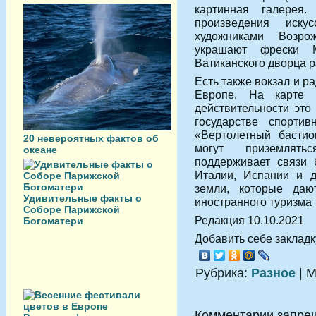
картинная галерея
произведения иску
художниками Возро
украшают фрески М
Ватиканского дворца 
Есть также вокзал и 
Европе. На карте
действительности это
государстве спорти
«Вертолетный бастио
20 невероятных фактов об
могут приземлять
океане
поддерживает связи 
Италии, Испании и д
земли, которые даю
Удивительные факты о
иностранного туризма 
Соборе Парижской
Редакция 10.10.2021
Богоматери
Добавить себе закладку
Рубрика:
Разное
| М
Комментарии запре