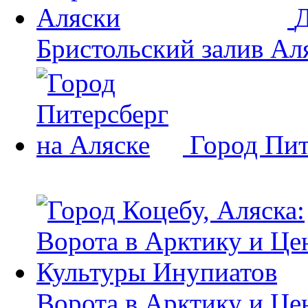
Д
Бристольский залив Ал
Город Пит
Ворота в Арктику и Це