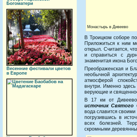
Богоматери
Монастырь в Дивеево
В Троицком соборе п
Приложиться к ним мо
открыл. Считается, чт
и справиться с дур
знаменитая икона Бог
Весенние фестивали цветов
Преображенская и Бл
в Европе
необычной архитектур
атмосферой спокойс
внутри. Именно здесь
верующие и священно
В 17 км от Дивеево
источник Святого 
вода славится своими 
погрузившись в источ
всех болезней. Терр
скромными деревянны