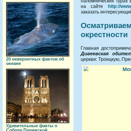
паломнических турах 
на сайте
http://www
заказать интересующий
Осматриваем
окрестности
Главная достопримеч
Дивеевская обител
20 невероятных фактов об
церкви: Троицкую, Пр
океане
Удивительные факты о
Соборе Парижской