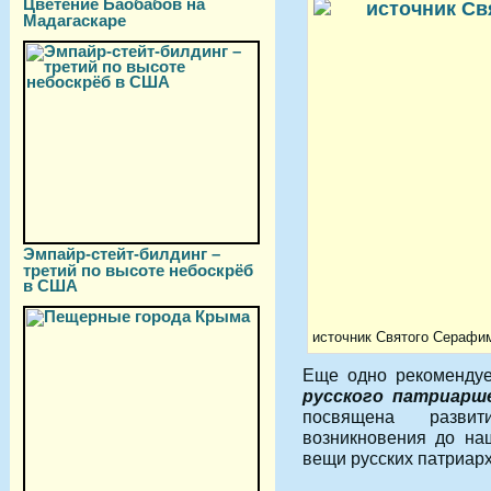
Цветение Баобабов на
Мадагаскаре
Эмпайр-стейт-билдинг –
третий по высоте небоскрёб
в США
источник Святого Серафи
Еще одно рекоменду
русского патриарш
посвящена разви
возникновения до на
вещи русских патриар