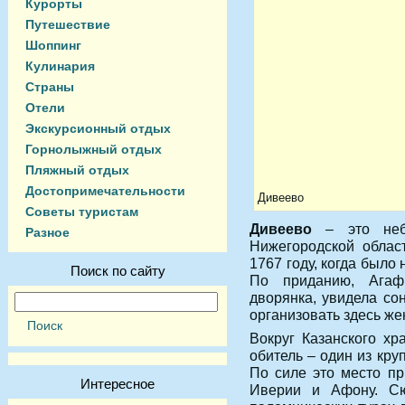
Курорты
Путешествие
Шоппинг
Кулинария
Страны
Отели
Экскурсионный отдых
Горнолыжный отдых
Пляжный отдых
Достопримечательности
Дивеево
Советы туристам
Дивеево
– это небо
Разное
Нижегородской област
1767 году, когда было
Поиск по сайту
По приданию, Агаф
дворянка, увидела со
организовать здесь же
Вокруг Казанского х
обитель – один из кр
По силе это место пр
Интересное
Иверии и Афону. С