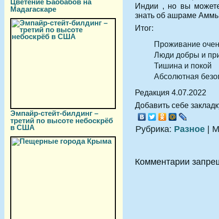
Цветение Баобабов на
Индии , но вы может
Мадагаскаре
знать об ашраме Аммы
Итог:
Проживание оче
Люди добры и пр
Тишина и покой
Абсолютная безо
Редакция 4.07.2022
Добавить себе закладку
Эмпайр-стейт-билдинг –
третий по высоте небоскрёб
в США
Рубрика:
Разное
| М
Комментарии запре