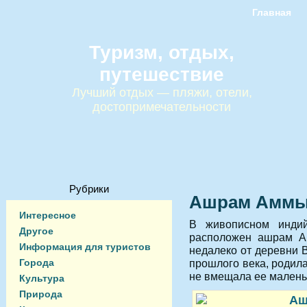
Главная
Туризм, отдых,
путешествие
Лучший отдых — пляжи, отели,
достопримечательности
Рубрики
Ашрам Аммы
Интересное
В живописном индий
Другое
расположен ашрам А
Информация для туристов
недалеко от деревни В
Города
прошлого века, родил
не вмещала ее маленьк
Культура
Природа