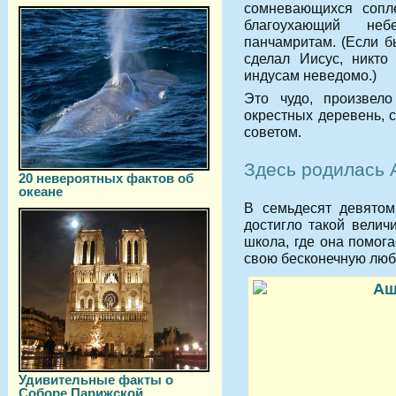
сомневающихся сопл
благоухающий не
панчамритам. (Если б
сделал Иисус, никто
индусам неведомо.)
Это чудо, произвел
окрестных деревень, с
советом.
Здесь родилась
20 невероятных фактов об
океане
В семьдесят девятом
достигло такой вели
школа, где она помог
свою бесконечную любо
Удивительные факты о
Соборе Парижской