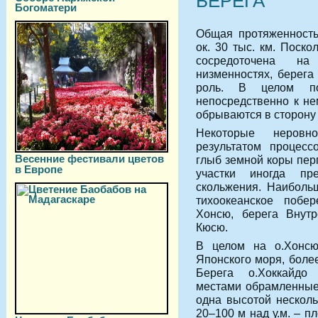
БЕРЕГА
Богоматери
Общая протяженность
ок. 30 тыс. км. Поск
сосредоточена на
низменностях, берега
роль. В целом по
непосредственно к не
обрываются в сторону
Некоторые неровн
результатом процесс
Весенние фестивали цветов
глыб земной коры пер
в Европе
участки иногда пр
скольжения. Наиболь
тихоокеанское побер
Хонсю, берега Внутр
Кюсю.
В целом на о.Хонсю
Японского моря, более
Берега о.Хоккайдо
местами обрамленные 
одна высотой несколь
20–100 м над у.м. – п