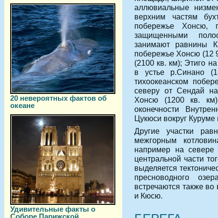
аллювиальные низмен
верхним частям бух
побережье Хонсю, п
защищенными поло
занимают равнины Ка
побережье Хонсю (12 9
(2100 кв. км); Этиго 
в устье р.Синано (1
тихоокеанском побере
северу от Сендай на
20 невероятных фактов об
Хонсю (1200 кв. км)
океане
оконечности Внутрен
Цукюси вокруг Куруме 
Другие участки рав
межгорным котловин
например на севере 
центральной части то
выделяется тектоничес
пресноводного озе
встречаются также во
и Кюсю.
Удивительные факты о
Соборе Парижской