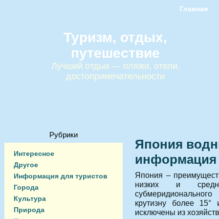
Главная
Туризм, отдых,
путешествие
Лучший отдых — пляжи, отели,
достопримечательности
Рубрики
Япония водн
Интересное
информация
Другое
Япония – преимущест
Информация для туристов
низких и средн
Города
субмеридиональног
Культура
крутизну более 15° 
Природа
исключены из хозяйст