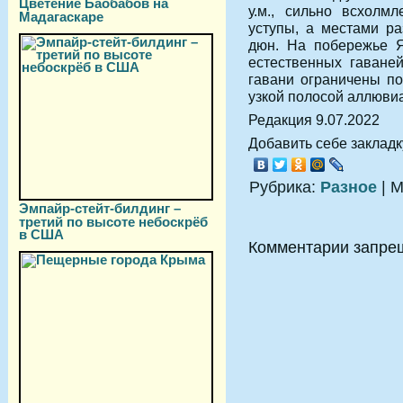
Цветение Баобабов на
у.м., сильно всхолм
Мадагаскаре
уступы, а местами р
дюн. На побережье Я
естественных гаваней
гавани ограничены п
узкой полосой аллюви
Редакция 9.07.2022
Добавить себе закладку
Рубрика:
Разное
| М
Эмпайр-стейт-билдинг –
третий по высоте небоскрёб
в США
Комментарии запре