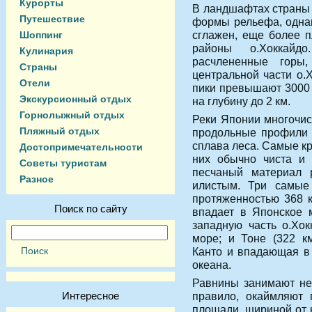
Курорты
В ландшафтах страны 
Путешествие
формы рельефа, однак
сглажен, еще более 
Шоппинг
районы о.Хоккай
Кулинария
расчлененные горы
Страны
центральной части о.
Отели
пики превышают 3000 
Экскурсионный отдых
на глубину до 2 км.
Горнолыжный отдых
Реки Японии многочис
Пляжный отдых
продольные профили 
сплава леса. Самые к
Достопримечательности
них обычно чиста и 
Советы туристам
песчаный материал 
Разное
илистым. Три самые
протяженностью 368 к
Поиск по сайту
впадает в Японское 
западную часть о.Хо
море; и Тоне (322 к
Канто и впадающая в 
океана.
Равнины занимают не
Интересное
правило, окаймляют 
площади, шириной от 