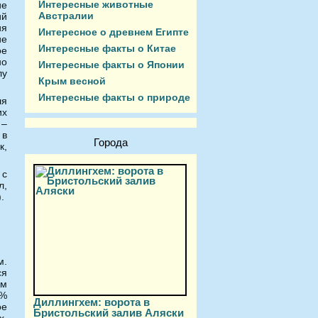
Интересные животные
ие
Австралии
ий
ия
Интересное о древнем Египте
ие
Интересные факты о Китае
ое
но
Интересные факты о Японии
лу
Крым весной
Интересные факты о природе
ля
их
 –
 в
Города
к,
 с
л,
.
м.
ся
ам
0%
Диллингхем: ворота в
ое
Бристольский залив Аляски
х,