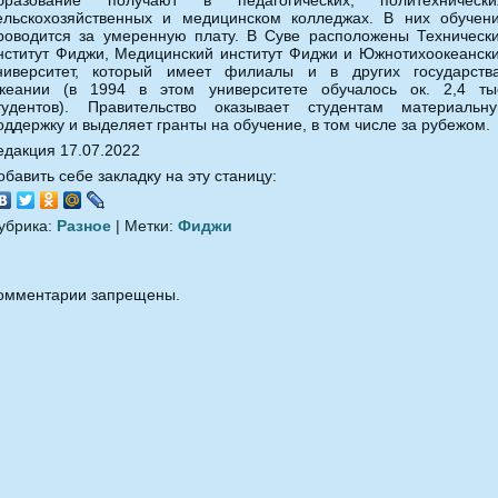
ельскохозяйственных и медицинском колледжах. В них обучен
роводится за умеренную плату. В Суве расположены Техническ
нститут Фиджи, Медицинский институт Фиджи и Южнотихоокеанск
ниверситет, который имеет филиалы и в других государств
кеании (в 1994 в этом университете обучалось ок. 2,4 ты
тудентов). Правительство оказывает студентам материальн
оддержку и выделяет гранты на обучение, в том числе за рубежом.
едакция 17.07.2022
обавить себе закладку на эту станицу:
убрика:
Разное
| Метки:
Фиджи
омментарии запрещены.