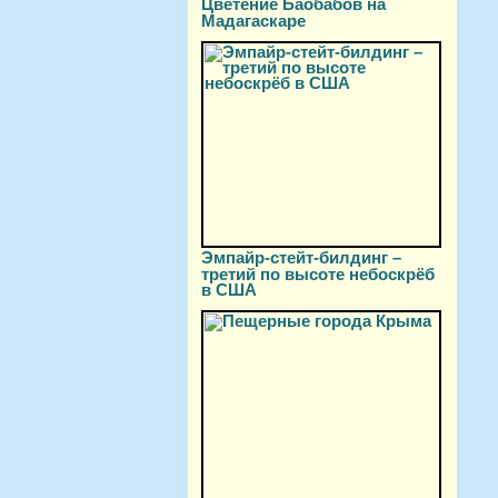
Цветение Баобабов на
Мадагаскаре
Эмпайр-стейт-билдинг –
третий по высоте небоскрёб
в США