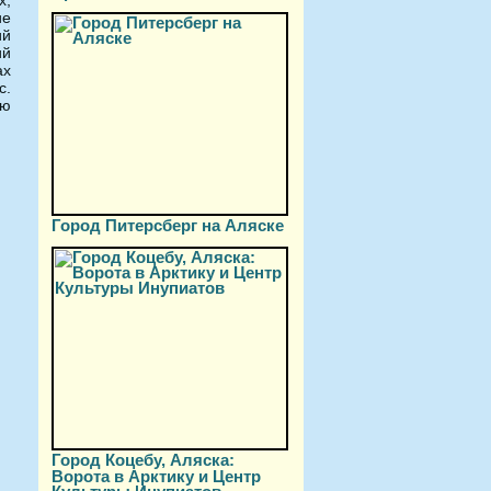
ие
ий
ий
ах
с.
ую
Город Питерсберг на Аляске
Город Коцебу, Аляска:
Ворота в Арктику и Центр