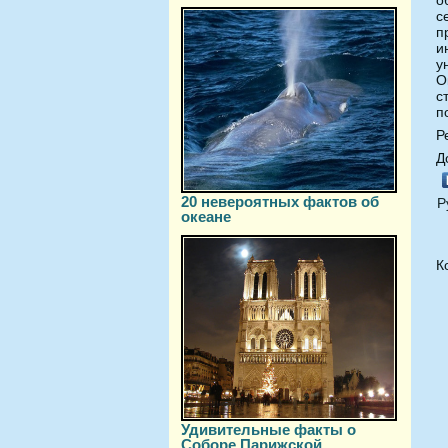
с
п
и
у
О
с
п
Р
Д
20 невероятных фактов об
Р
океане
К
Удивительные факты о
Соборе Парижской