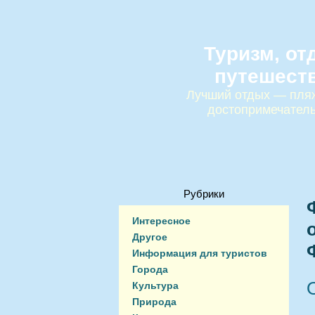
Туризм, от
путешест
Лучший отдых — пляж
достопримечател
Рубрики
Интересное
Другое
Информация для туристов
Города
Культура
Природа