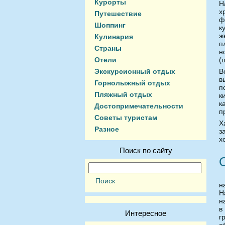
Курорты
Н
х
Путешествие
ф
Шоппинг
к
ж
Кулинария
п
Страны
н
Отели
(
Экскурсионный отдых
В
в
Горнолыжный отдых
п
Пляжный отдых
к
к
Достопримечательности
п
Советы туристам
Х
Разное
з
х
Поиск по сайту
н
Н
н
в
Интересное
г
о