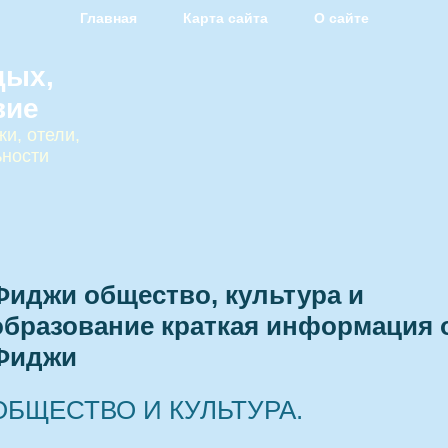
Главная
Карта сайта
О сайте
дых,
вие
и, отели,
ьности
Фиджи общество, культура и
образование краткая информация 
Фиджи
ОБЩЕСТВО И КУЛЬТУРА.