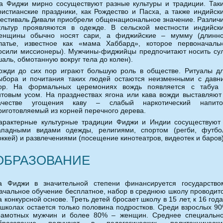
а Фиджи мирно сосуществуют разные культуры и традиции. Так
ристианские праздники, как Рождество и Пасха, а также индийск
естиваль Дивали приобрели общенациональное значение. Различ
ультур проявляются в одежде. В сельской местности индийск
енщины обычно носят сари, а фиджийские – мумму (длинн
латье, известное как «мама Хаббард», которое первоначаль
осили миссионеры). Мужчины-фиджийцы предпочитают носить су
шаль, обмотанную вокруг тела до колен).
ожди до сих пор играют большую роль в обществе. Ритуалы д
ыбора и почитания таких людей остаются неизменными с давн
ор. На формальных церемониях вождь появляется с табуа
итовым усом. На празднествах ягона или кава вожди выставляют
ачестве угощения каву – слабый наркотический напито
риготовляемый из корней перечного дерева.
арактерные культурные традиции Фиджи и Индии сосуществуют
ападными видами одежды, религиями, спортом (регби, футбо
оккей) и развлечениями (посещение кинотеатров, видеотек и баров)
ОБРАЗОВАНИЕ
а Фиджи в значительной степени финансируется государство
ачальное обучение бесплатное, набор в среднюю школу проводит
а конкурсной основе. Треть детей бросает школу в 15 лет, к 16 год
 школах остается только половина подростков. Среди взрослых 9
рамотных мужчин и более 80% – женщин. Среднее специальн
бразование получают в педагогических, политехнически