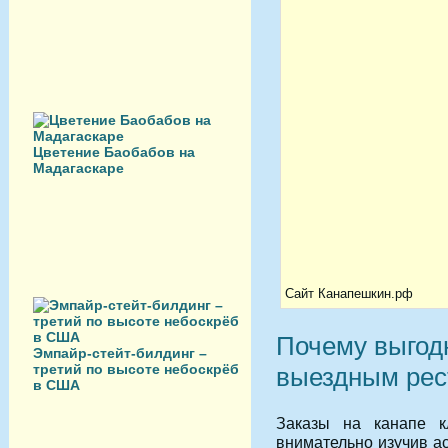
Цветение Баобабов на
Мадагаскаре
Сайт Канапешкин.рф
Почему выгодн
Эмпайр-стейт-билдинг –
третий по высоте небоскрёб
выездным рес
в США
Заказы на канапе кл
внимательно изучив а