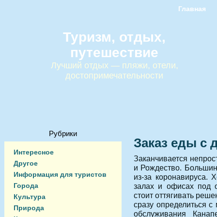
Главная
Туризм, отдых,
путешествие
Лучший отдых — пляжи, отели,
достопримечательности
Рубрики
Заказ еды с 
Интересное
Заканчивается непрос
Другое
и Рождество. Большин
Информация для туристов
из-за коронавируса. 
Города
залах и офисах под 
стоит оттягивать реш
Культура
сразу определиться с
Природа
обслуживания Канап