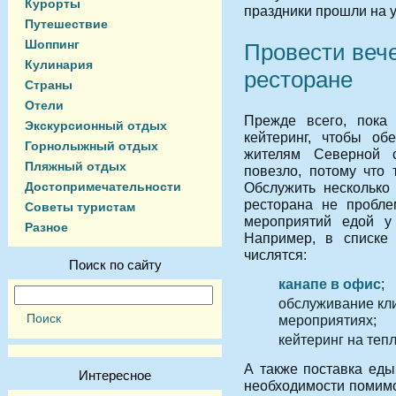
Курорты
праздники прошли на у
Путешествие
Шоппинг
Провести вече
Кулинария
ресторане
Страны
Отели
Прежде всего, пока
Экскурсионный отдых
кейтеринг, чтобы об
Горнолыжный отдых
жителям Северной 
Пляжный отдых
повезло, потому что 
Достопримечательности
Обслужить несколько
ресторана не пробле
Советы туристам
мероприятий едой у
Разное
Например, в списке 
числятся:
Поиск по сайту
канапе в офис
;
обслуживание кли
мероприятиях;
кейтеринг на теп
А также поставка еды
Интересное
необходимости помимо