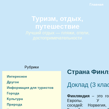
Главная
Туризм, отдых,
путешествие
Лучший отдых — пляжи, отели,
достопримечательности
Рубрики
Страна Финл
Интересное
Другое
Доклад (3 кла
Информация для туристов
Города
Финляндия
– это го
Культура
Европы. У н
Природа
соседей: Норвегия