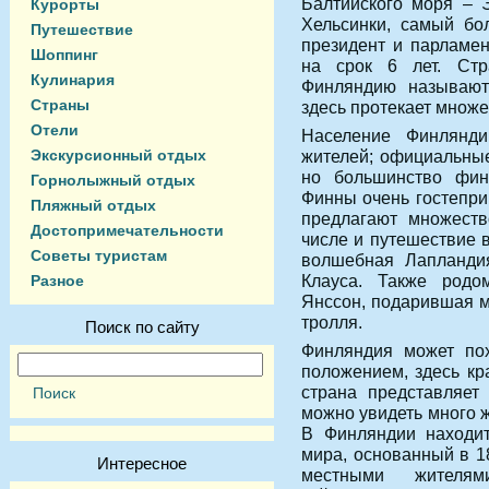
Балтийского моря – Э
Курорты
Хельсинки, самый бо
Путешествие
президент и парламен
Шоппинг
на срок 6 лет. Стр
Кулинария
Финляндию называют 
Страны
здесь протекает множе
Отели
Население Финлянд
Экскурсионный отдых
жителей; официальные
но большинство фин
Горнолыжный отдых
Финны очень гостепри
Пляжный отдых
предлагают множеств
Достопримечательности
числе и путешествие 
Советы туристам
волшебная Лапландия
Клауса. Также родо
Разное
Янссон, подарившая м
тролля.
Поиск по сайту
Финляндия может пох
положением, здесь кр
страна представляет
можно увидеть много 
В Финляндии находит
мира, основанный в 1
Интересное
местными жителям