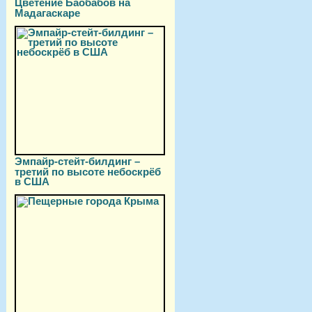
Цветение Баобабов на
Мадагаскаре
Эмпайр-стейт-билдинг –
третий по высоте небоскрёб
в США