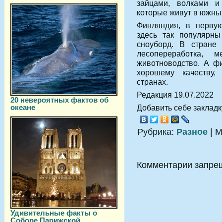
зайцами, волками и
которые живут в южны
Финляндия, в первую
здесь так популярны
сноуборд. В стране 
лесопереработка, м
животноводство. А ф
хорошему качеству,
странах.
Редакция 19.07.2022
20 невероятных фактов об
океане
Добавить себе закладку
Рубрика:
Разное
| М
Комментарии запре
Удивительные факты о
Соборе Парижской