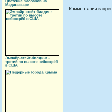
Цветение Баобабов на
Мадагаскаре
Комментарии запре
Эмпайр-стейт-билдинг –
третий по высоте небоскрёб
в США