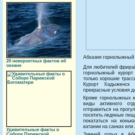
Абхазия горнолыжный 
20 невероятных фактов об
океане
Для любителей фрирай
горнолыжный курорт
только хорошие трасс
Курорт Хадыженск 
прекрасные условия дл
Кроме горнолыжных ку
виды активного от
отправиться на прогу
посетить ледяные пещ
покататься на коньк
катании на санках или
Удивительные факты о
Соборе Парижской
Зимний отдых в Абх