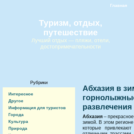
Главная
Туризм, отдых,
путешествие
Лучший отдых — пляжи, отели,
достопримечательности
Рубрики
Абхазия в зи
Интересное
горнолыжные
Другое
развлечения
Информация для туристов
Города
Абхазия
– прекрасное 
Культура
зимой. В этом регионе
которые привлекают 
Природа
отличными трассами 