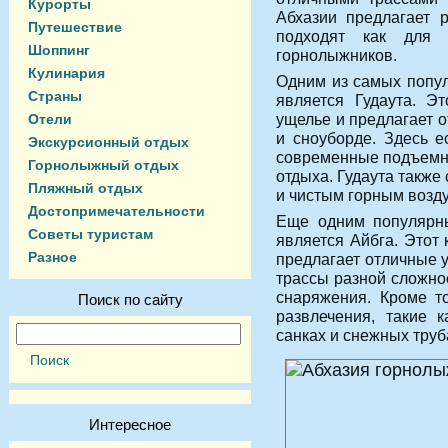
Курорты
Абхазии предлагает 
Путешествие
подходят как для
Шоппинг
горнолыжников.
Кулинария
Одним из самых попу
Страны
является Гудаута. Э
ущелье и предлагает 
Отели
и сноуборде. Здесь е
Экскурсионный отдых
современные подъемни
Горнолыжный отдых
отдыха. Гудаута такж
Пляжный отдых
и чистым горным возд
Достопримечательности
Еще одним популярн
Советы туристам
является Айбга. Этот
Разное
предлагает отличные у
трассы разной сложно
снаряжения. Кроме то
Поиск по сайту
развлечения, такие к
санках и снежных труб
Интересное