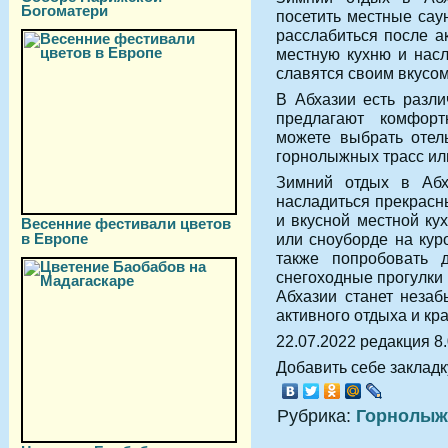
Богоматери
посетить местные сау
расслабиться после а
местную кухню и насл
славятся своим вкусом
В Абхазии есть разли
предлагают комфор
можете выбрать отел
горнолыжных трасс или
Зимний отдых в Абх
насладиться прекрасн
и вкусной местной ку
Весенние фестивали цветов
в Европе
или сноуборде на кур
также попробовать д
снегоходные прогулки 
Абхазии станет неза
активного отдыха и кр
22.07.2022 редакция 8
Добавить себе закладку
Рубрика:
Горнолыж