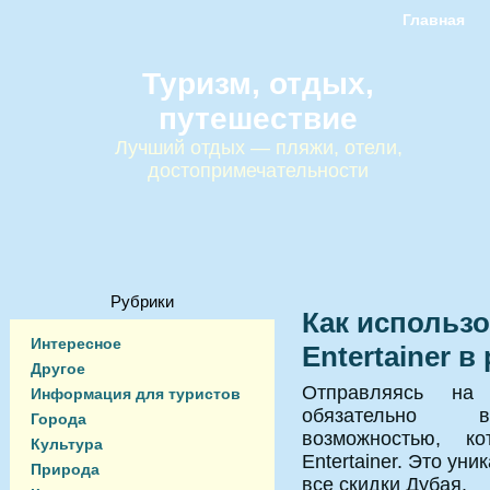
Главная
Туризм, отдых,
путешествие
Лучший отдых — пляжи, отели,
достопримечательности
Рубрики
Как использ
Интересное
Entertainer 
Другое
Отправляясь на
Информация для туристов
обязательно во
Города
возможностью, к
Культура
Entertainer. Это ун
Природа
все скидки Дубая.