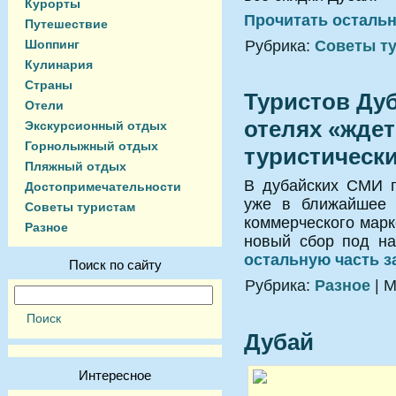
Курорты
Прочитать остальн
Путешествие
Шоппинг
Рубрика:
Советы т
Кулинария
Страны
Туристов Дуб
Отели
отелях «жде
Экскурсионный отдых
Горнолыжный отдых
туристически
Пляжный отдых
В дубайских СМИ п
Достопримечательности
уже в ближайшее 
Советы туристам
коммерческого марк
Разное
новый сбор под на
остальную часть з
Поиск по сайту
Рубрика:
Разное
| М
Дубай
Интересное