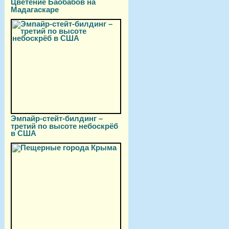
Цветение Баобабов на
Мадагаскаре
Эмпайр-стейт-билдинг –
третий по высоте небоскрёб
в США