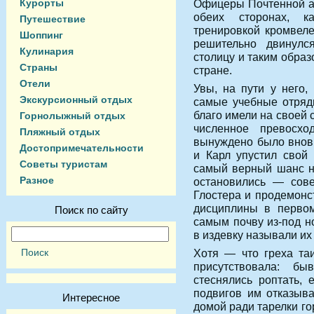
Курорты
Офицеры Почтенной а
обеих сторонах, к
Путешествие
тренировкой кромвеле
Шоппинг
решительно двинулся
Кулинария
столицу и таким образ
Страны
стране.
Отели
Увы, на пути у него,
Экскурсионный отдых
самые учебные отряд
благо имели на своей 
Горнолыжный отдых
численное превосхо
Пляжный отдых
вынуждено было вновь
Достопримечательности
и Карл упустил свой 
Советы туристам
самый верный шанс н
Разное
остановились — сове
Глостера и продемонс
дисциплины в перво
Поиск по сайту
самым почву из-под н
в издевку называли и
Хотя — что греха та
присутствовала: б
стеснялись роптать, 
подвигов им отказыва
Интересное
домой ради тарелки го