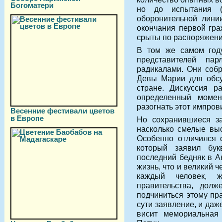
Богоматери
но до испытания (
оборонительной лини
окончания первой гра
срыты по распоряжени
В том же самом году
представителей па
радикалами. Они собр
Девы Марии для обс
стране. Дискуссия р
определенный моме
разогнать этот импров
Весенние фестивали цветов
в Европе
Но сохранившиеся за
насколько смелые выс
Особенно отличился 
который заявил бу
последний бедняк в А
жизнь, что и великий че
каждый человек, ж
правительства, долж
подчиниться этому пр
сути заявление, и даж
висит мемориальная