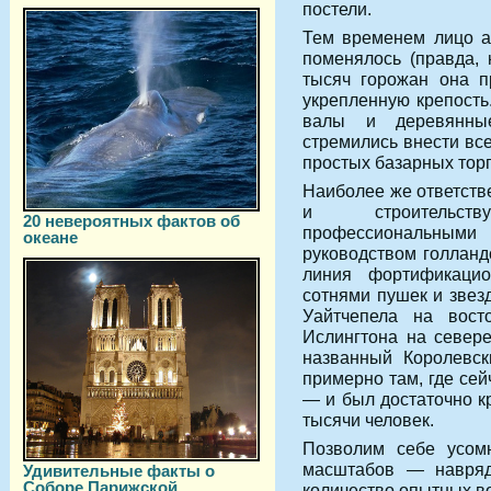
постели.
Тем временем лицо а
поменялось (правда, 
тысяч горожан она п
укрепленную крепост
валы и деревянны
стремились внести вс
простых базарных тор
Наиболее же ответств
и строительст
20 невероятных фактов об
профессиональным
океане
руководством голланд
линия фортификацио
сотнями пушек и звез
Уайтчепела на вост
Ислингтона на севере
названный Королевс
примерно там, где се
— и был достаточно к
тысячи человек.
Позволим себе усомн
масштабов — навряд
Удивительные факты о
Соборе Парижской
количество опытных в