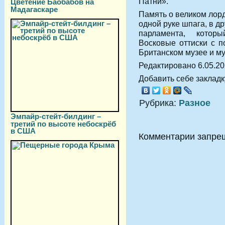
Патни».
Цветение Баобабов на
Мадагаскаре
Память о великом лорд
одной руке шпага, в д
парламента, котор
Восковые оттиски с п
Британском музее и м
Редактировано 6.05.2
Добавить себе закладку
Рубрика:
Разное
Эмпайр-стейт-билдинг –
третий по высоте небоскрёб
в США
Комментарии запре