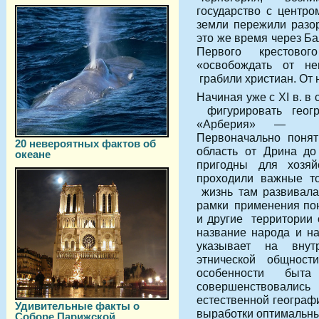
государство с центро
земли пережили разо
это же время через Б
Первого крестов
«освобождать от не
грабили христиан. От 
Начиная уже с XI в. в
фигурировать геогр
«Арберия» — стр
Первоначально поня
20 невероятных фактов об
область от Дрина д
океане
пригодны для хозяй
проходили важные то
жизнь там развивала
рамки применения пон
и другие территории
название народа и на
указывает на внут
этнической общности
особенности бы
совершенствовались 
естественной географ
Удивительные факты о
выработки оптимальн
Соборе Парижской