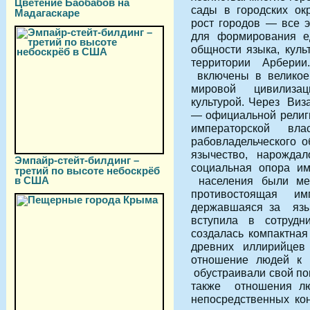
Цветение Баобабов на
сады в городских ок
Мадагаскаре
рост городов — все 
для формирования е
общности языка, кул
территории Арбери
включены в великое 
мировой цивилизаци
культурой. Через Виз
— официальной религи
императорской в
рабовладельческого 
язычество, нарожда
Эмпайр-стейт-билдинг –
социальная опора им
третий по высоте небоскрёб
в США
населения были мен
противостоящая им
державшаяся за языч
вступила в сотрудни
создалась компактна
древних иллирийцев
отношение людей к 
обустраивали свой по
также отношения лю
непосредственных кон