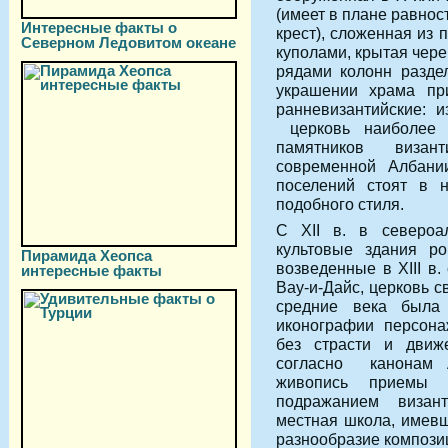
(имеет в плане равно
Интересные факты о
крест), сложенная из 
Северном Ледовитом океане
куполами, крытая чер
рядами колонн разде
украшении храма пр
ранневизантийские: и
церковь наиболее 
памятников визант
современной Албани
поселений стоят в
подобного стиля.
С XII в. в североал
культовые здания ро
Пирамида Хеопса
возведенные в XIII в
интересные факты
Вау-и-Дайс, церковь с
средние века была 
иконографии персона
без страсти и движе
согласно канонам 
живопись приемы
подражанием визан
местная школа, имевш
разнообразие компози