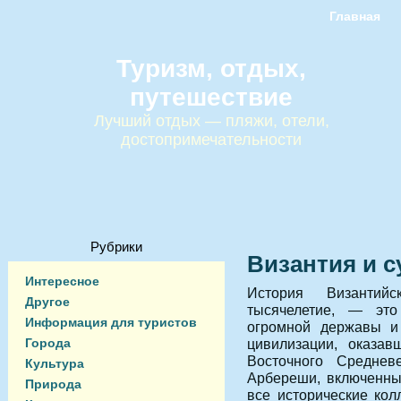
Главная
Туризм, отдых,
путешествие
Лучший отдых — пляжи, отели,
достопримечательности
Рубрики
Византия и 
Интересное
История Византийс
Другое
тысячелетие, — это
Информация для туристов
огромной державы и
Города
цивилизации, оказа
Восточного Средне
Культура
Арбереши, включенны
Природа
все исторические ко