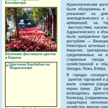
Богоматери
Археологические мате
были обнаружены в д
указывают на дов
земледельческого и 
арберешей, на то
местностями, населе
Адриатического и Ио
было направлено при
республик — Венеции
Некоторые античные г
Амантия, претерпе
Весенние фестивали цветов
средневековье, не в
в Европе
старинные города
хозяйственной и об
Шкодра, Лежа, Влёра, 
В городах сосредото
занятое торговлей и 
жили славяне (среди
евреи, греки. Для ох
возводились крепос
Белиград (современн
характерно неполно
хозяйства: многие го