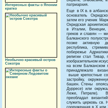
патриархия.
Интересных факты о Японии
кратко
Еще в IX в. в албанс
основатель Охридско
затем его ученик Марк
Охридская архиеписк
в Италии, Венеции,
греков и славян — ми
Балканского полуостр
позже активную де
республика, стрем
побережье Адриатики
религии стал Тивар,
Необычно красивый остров
изобразительном искус
Сокотра
на всем Балканском 
принадлежало визан
выше крепостные со
застройку, окруженн
башен. Стены опоясыв
Дурресе) или окружа
Леже, Петреле). В
преобладал визант
служить церковь св. 
сооруженная в X или 