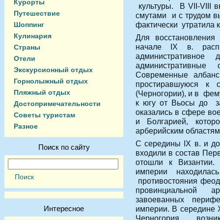
Курорты
культуры. В VII-VIII 
Путешествие
смутами и с трудом в
фактически утратила к
Шоппинг
Кулинария
Для восстановления 
начале IX в. расп
Страны
административно
Отели
административные 
Экскурсионный отдых
Современные албанс
Горнолыжный отдых
простиравшуюся к 
Пляжный отдых
(Черногории), и в фе
к югу от Вьосы до з
Достопримечательности
оказались в сфере во
Советы туристам
и Болгарией, кото
Разное
арберийским областям
С середины IX в. и д
Поиск по сайту
входили в состав Пер
отошли к Византии. 
империи находилас
противостояния феод
провинциальной ар
завоеванных периф
Интересное
империи. В середине 
Черногория, возни