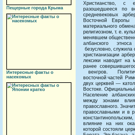
Христианство, с 
Пещерные города Крыма
разошедшееся по вс
средневековых арбер
Восточной Европы
материального обмена
религиозном, т. е. ку
менявшем общественн
албанского этноса
безусловно, служила
христианизации арбе
лексики наводит на 
ранее совершившегос
венгров. Политиче
Интересные факты о
насекомых
восточной частей Рим
двух церквей — катол
Востоке. Официальный
Население албански
между зонами влиян
православного. Значи
православными и в р
константинопольски
влияние на них ока
которой состояли цер
Берата, Эльбасана, 