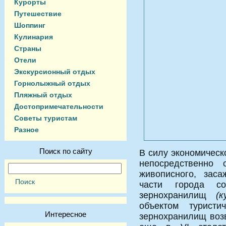
Курорты
Путешествие
Шоппинг
Кулинария
Страны
Отели
Экскурсионный отдых
Горнолыжный отдых
Пляжный отдых
Достопримечательности
Советы туристам
Разное
Поиск по сайту
В силу экономическ
непосредственно
живописного, заса
части города со
зернохранилищ
(
объектом туристи
Интересное
зернохранилищ воз