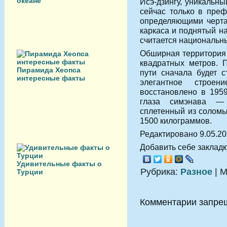
океане
Исэ-дзингу, уникальн
сейчас только в преф
определяющими чертам
каркаса и поднятый н
считается национальн
Обширная территория 
квадратных метров. 
Пирамида Хеопса
пути сначала будет с
интересные факты
элегантное строе
восстановлено в 1959
глаза симэнава — 
сплетенный из соломы
1500 килограммов.
Редактировано 9.05.2
Добавить себе закладку
Удивительные факты о
Рубрика:
Разное
| М
Турции
Комментарии запре