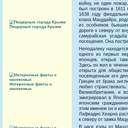
войну, не один пожар
был построен в 1611 
1638 году феодально
клана Мацудайра, род
из особняков бывших
Пещерные города Крыма
дороги к северу от вн
са­мурайская усадьб
посещения. Она постро
Неподалеку находитс
одного из первых ев
японцев, открыв так
Здесь он жил в течен
от­крыта для обществ
посвященным его дея
Греции от брака англ
Интересные факты о
любил странствовать:
насекомых
Великобритании, и в
эмигрировал в Японию
японским гражданино
этим именем он и изв
Лафкадио Хе­арна рас
к северу от замка Мацу
В часе езды от Мацуэ