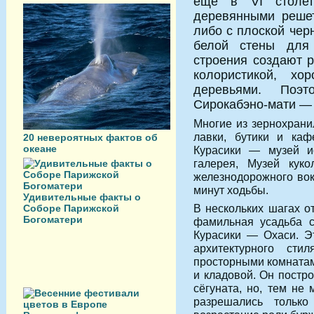
еще в VI столет
деревянными решет
либо с плоской чер
белой стены для 
строения создают 
колористикой, х
деревьями. Поэ
Сирокабэно-мати — 
Многие из зернохран
лавки, бутики и ка
20 невероятных фактов об
океане
Курасики — музей ис
галерея, Музей куко
железно­дорожного во
минут ходьбы.
Удивительные факты о
В нескольких шагах о
Соборе Парижской
Богоматери
фамильная усадьба с
Курасики — Охаси. Э
архитектурного ст
просторными комнатам
и кладовой. Он постро
сёгуната, но, тем не
разрешались тольк