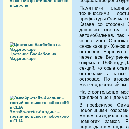
возрастание роли бурж
Весенние фестивали цветов
в Европе
Памятники старин
техническими дост
префектуры Окаяма со
Кагава со стороны 
длинным мостом в 
автомобильная, так 
через мост Сэтооха
связывающих Хонсю и 
островов, маршрут п
Цветение Баобабов на
через все Внутренн
Мадагаскаре
открыта в 1988 году. 
секций, которые охв
островами, а также 
островах. По втором
железнодорожный эксп
На строительство мо
триллиона иен (пример
В префектуре Сима
небольшими озерами
Эмпайр-стейт-билдинг –
морем находится ори
третий по высоте небоскрёб
в США
немногих замков 
первозданном виде д