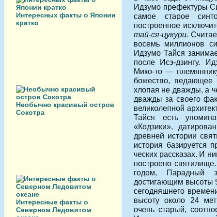
Идзумо
префектуры Си
Интересных факты о Японии
самое старое синто
кратко
построенное исключит
тай-ся-цукури.
Считае
восемь миллионов си
Идзу­мо Тайся занима
после Исэ-дзингу. И
Мико-то — племяннику
божество, ведающее б
хлопая не дважды, а ч
дважды за своего фак
Необычно красивый остров
великолепной архитек
Сокотра
Тайся есть упомин
«Кодзики», датирован
древней истории свят
история базируется 
ческих рассказах. И ник
построено святилище.
го­дом, Парадный 
достигающим высоты 5
сегодняшнего времени
высоту около 24 мет
Интересные факты о
очень старый, соотн
Северном Ледовитом