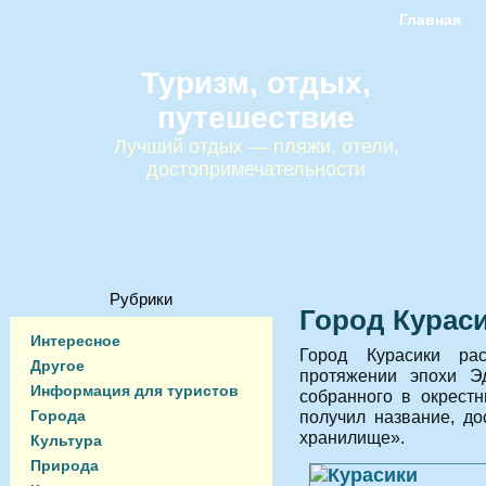
Главная
Туризм, отдых,
путешествие
Лучший отдых — пляжи, отели,
достопримечательности
Рубрики
Город Курас
Интересное
Город Курасики ра
Другое
протяжении эпохи Э
Информация для туристов
собранного в окрест
Города
получил название, д
хранилище».
Культура
Природа